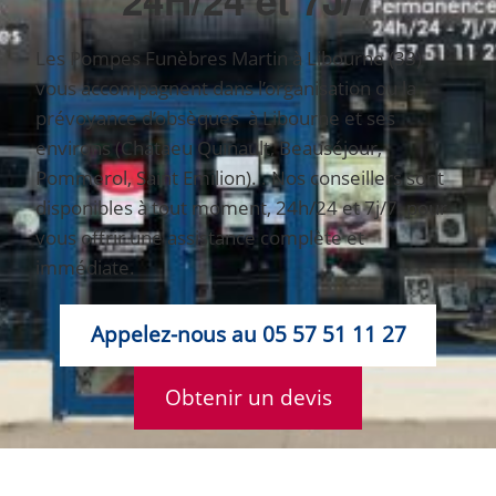
Les Pompes Funèbres Martin à Libourne (33)
vous accompagnent dans l’organisation ou la
prévoyance d’obsèques à Libourne et ses
environs (Chataeu Quinault, Beauséjour,
Pommerol, Saint Emilion). . Nos conseillers sont
disponibles à tout moment, 24h/24 et 7j/7, pour
vous offrir une assistance complète et
immédiate.
Appelez-nous au 05 57 51 11 27
Obtenir un devis