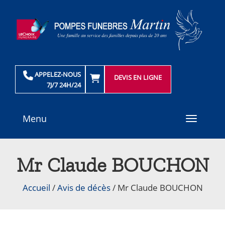
APPELEZ-NOUS
DEVIS EN LIGNE
7J/7 24H/24
Menu
Toggle
navigati
Mr Claude BOUCHON
Accueil
/
Avis de décès
/
Mr Claude BOUCHON