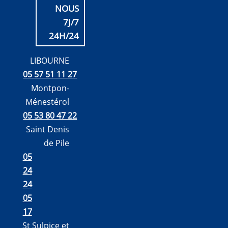
NOUS
7J/7
24H/24
LIBOURNE
05 57 51 11 27
Montpon-
Ménestérol
05 53 80 47 22
Saint Denis
de Pile
05
24
24
05
17
St Sulpice et