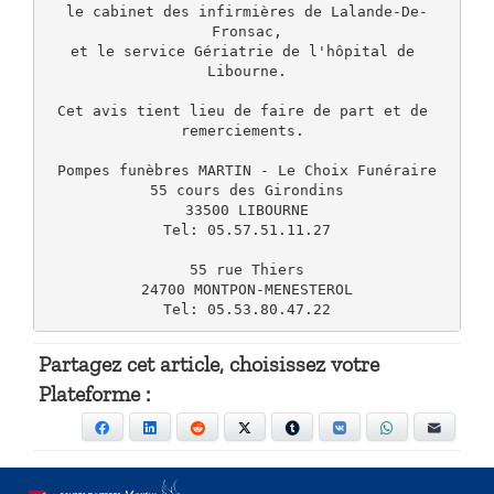
le cabinet des infirmières de Lalande-De-
Fronsac,

et le service Gériatrie de l'hôpital de 
Libourne.

Cet avis tient lieu de faire de part et de 
remerciements. 

Pompes funèbres MARTIN - Le Choix Funéraire

55 cours des Girondins

33500 LIBOURNE

Tel: 05.57.51.11.27

55 rue Thiers

24700 MONTPON-MENESTEROL

Tel: 05.53.80.47.22
Partagez cet article, choisissez votre
Plateforme :
Facebook
LinkedIn
Reddit
X
Tumblr
VKontakte
WhatsApp
E-mail