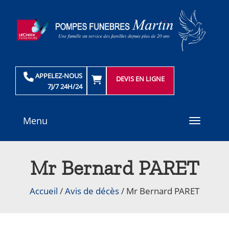
APPELEZ-NOUS
DEVIS EN LIGNE
7J/7 24H/24
Menu
Toggle
navigati
Mr Bernard PARET
Accueil
/
Avis de décès
/
Mr Bernard PARET