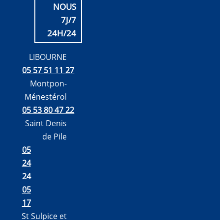
NOUS
7J/7
24H/24
LIBOURNE
05 57 51 11 27
Montpon-
Ménestérol
05 53 80 47 22
Saint Denis
de Pile
05
24
24
05
17
St Sulpice et