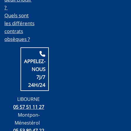
?
Quels sont
les différents
contrats
obsèques ?
APPELEZ-
NOUS
7J/7
24H/24
LIBOURNE
05 57 51 11 27
Montpon-
Ménestérol
05 53 80 47 22