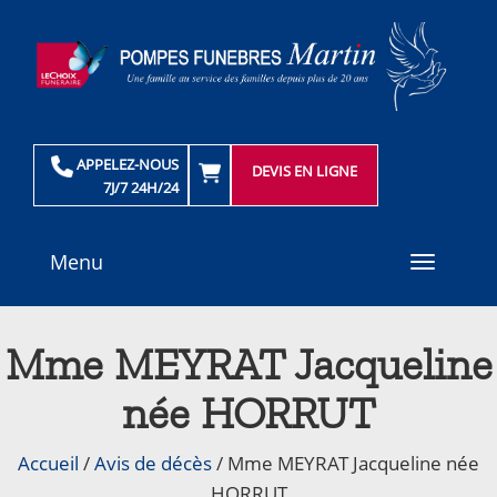
APPELEZ-NOUS
DEVIS EN LIGNE
7J/7 24H/24
Menu
Toggle
navigati
Mme MEYRAT Jacqueline
née HORRUT
Accueil
/
Avis de décès
/
Mme MEYRAT Jacqueline née
HORRUT