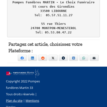
Pompes Funèbres MARTIN - Le Choix Funéraire

55 cours des Girondins

33500 LIBOURNE

Tel:  05.57.51.11.27

55 rue Thiers

24700 MONTPON-MENESTEROL

Tel: 05.53.80.47.22
Partagez cet article, choisissez votre
Plateforme :
Facebook
LinkedIn
Reddit
X
Tumblr
VKontakte
WhatsApp
E-mail
Copyright 2022 Pompes
funèbres Martin 33
Tous droits réservés |
Plan du site
|
Mentions
légales