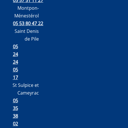
05 57 51 11 27
Montpon-
Ménestérol
05 53 80 47 22
Saint Denis
de Pile
05
24
24
05
17
St Sulpice et
Cameyrac
05
35
38
02