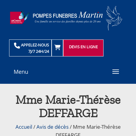
APPELEZ-NOUS
DEVIS EN LIGNE
7J/7 24H/24
Menu
Toggle
navigati
Mme Marie-Thérèse
DEFFARGE
Accueil
/
Avis de décès
/
Mme Marie-Thérèse
DEFFARGE