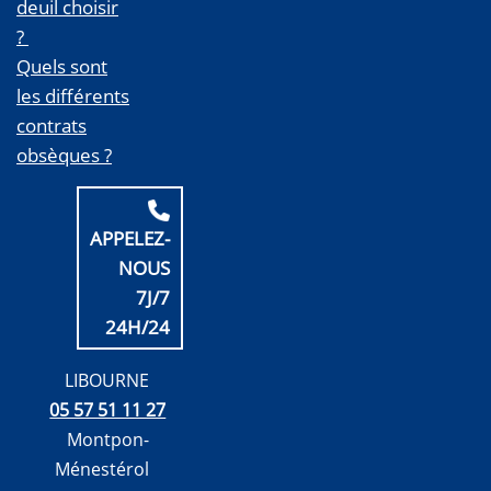
deuil choisir
?
Quels sont
les différents
contrats
obsèques ?
APPELEZ-
NOUS
7J/7
24H/24
LIBOURNE
05 57 51 11 27
Montpon-
Ménestérol