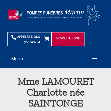
APPELEZ-NOUS
DEVIS EN LIGNE
7J/7 24H/24
Menu
Toggle
navigati
Mme LAMOURET
Charlotte née
SAINTONGE