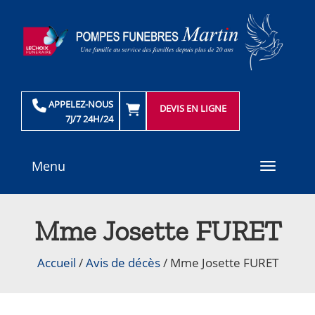
APPELEZ-NOUS
DEVIS EN LIGNE
7J/7 24H/24
Menu
Toggle
navigati
Mme Josette FURET
Accueil
/
Avis de décès
/
Mme Josette FURET