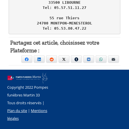
33500 LIBOURNE

Tel: 05.57.51.11.27

55 rue Thiers

24700 MONTPON-MENESTEROL

Tel: 05.53.80.47.22
Partagez cet article, choisissez votre
Plateforme :
Facebook
LinkedIn
Reddit
X
Tumblr
VKontakte
WhatsApp
E-mail
Copyright 2022 Pompes
funèbres Martin 33
Tous droits réservés |
Plan du site
|
Mentions
légales