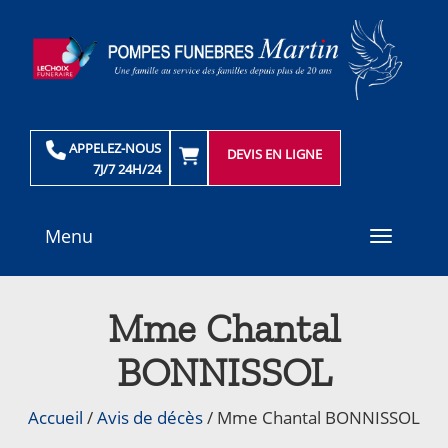
APPELEZ-NOUS
DEVIS EN LIGNE
7J/7 24H/24
Menu
Toggle
navigati
Mme Chantal
BONNISSOL
Accueil
/
Avis de décès
/
Mme Chantal BONNISSOL