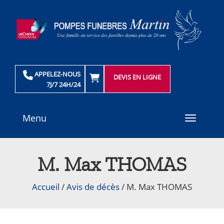
APPELEZ-NOUS
DEVIS EN LIGNE
7J/7 24H/24
Menu
Toggle
navigati
M. Max THOMAS
Accueil
/
Avis de décès
/
M. Max THOMAS