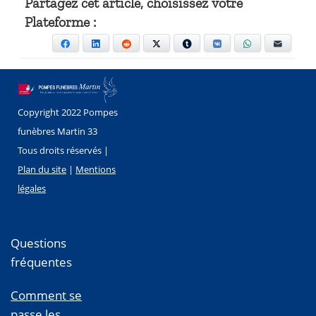
Partagez cet article, choisissez votre
Plateforme :
Facebook
LinkedIn
Reddit
X
Tumblr
VKontakte
WhatsApp
E-mail
Copyright 2022 Pompes
funèbres Martin 33
Tous droits réservés |
Plan du site
|
Mentions
légales
Questions
fréquentes
Comment se
passe les