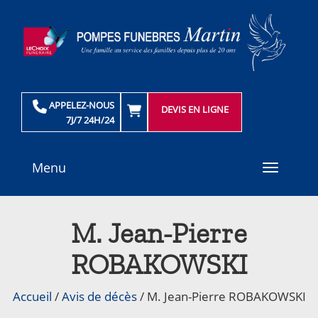
APPELEZ-NOUS
DEVIS EN LIGNE
7J/7 24H/24
Menu
Toggle
navigati
M. Jean-Pierre
ROBAKOWSKI
Accueil
/
Avis de décès
/
M. Jean-Pierre ROBAKOWSKI