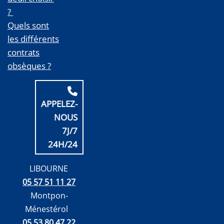
?
Quels sont
les différents
contrats
obsèques ?
APPELEZ-
NOUS
7J/7
24H/24
LIBOURNE
05 57 51 11 27
Montpon-
Ménestérol
05 53 80 47 22