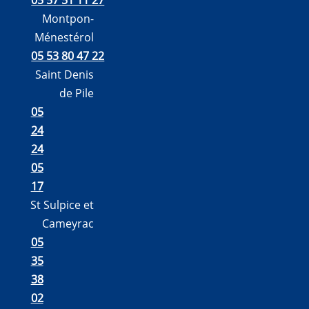
Montpon-
Ménestérol
05 53 80 47 22
Saint Denis
de Pile
05
24
24
05
17
St Sulpice et
Cameyrac
05
35
38
02