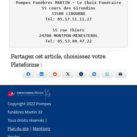
Pompes Funèbres MARTIN - Le Choix Funéraire

55 cours des Girondins

33500 LIBOURNE

Tel: 05.57.51.11.27

55 rue Thiers

24700 MONTPON-MENESTEROL

Tel: 05.53.80.47.22
Partagez cet article, choisissez votre
Plateforme :
Facebook
LinkedIn
Reddit
X
Tumblr
VKontakte
WhatsApp
E-mail
Copyright 2022 Pompes
funèbres Martin 33
Tous droits réservés |
Plan du site
|
Mentions
légales