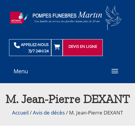
APPELEZ-NOUS
DEVIS EN LIGNE
7J/7 24H/24
Menu
Toggle
navigati
M. Jean-Pierre DEXANT
Accueil
/
Avis de décès
/
M. Jean-Pierre DEXANT