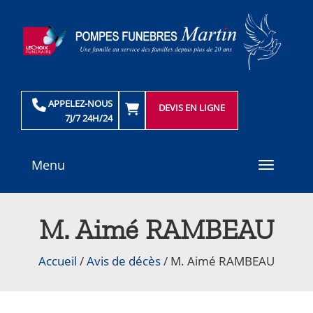
APPELEZ-NOUS
DEVIS EN LIGNE
7J/7 24H/24
Menu
Toggle
navigati
M. Aimé RAMBEAU
Accueil
/
Avis de décès
/
M. Aimé RAMBEAU